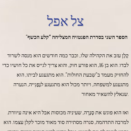
צל אפל
הספר השני בסדרת הפנטזיה המצליחה “קלע הכשף
“
קֶלֶן עזב את הקהילה שלו, וכבר כמה חודשים הוא מנסה לשרוד
לבדו. הוא בן 16, הוא פורע חוק, והוא צריך לגייס את כל חושיו כדי
להחזיק מעמד ב”שִבעת החולות”. הוא מתגעגע לביתו, הוא
מתגעגע למשפחה, ויותר מכול הוא מתגעגע לנֶפֶנִייה, הנערה
שנאלץ להשאיר מאחור.
ואז הוא פוגש את סֶנֶרָה, שעיניה מכוסות אבל היא אינה עיוורת.
למרבה התדהמה, סנרה מסתירה סוד מאוד מוכר לקלן עצמו. הוא