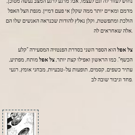
נחוש לעזור לה וגם לעצמו, אבל מרגע לרגע המצב נעשה מסוכן,
מדמם ומאיים יותר ממה שקלן אי פעם דמיין. מגפת הצל האפל
הולכת ומתפשטת, וקלן נאלץ להודות שכנראה האנשים שלו הם
אלה שאחראים לה.
צל אפל
הוא הספר השני בסדרת הפנטזיה המסעירה “קלע
הכשף”. כמו הראשון ואפילו קצת יותר,
צל אפל
מותח, מפתיע,
עתיר כשפים, קסמים, תופעות על-טבעיות, מבחני אומץ, רגעי
פחד וגיבור שובה לב.