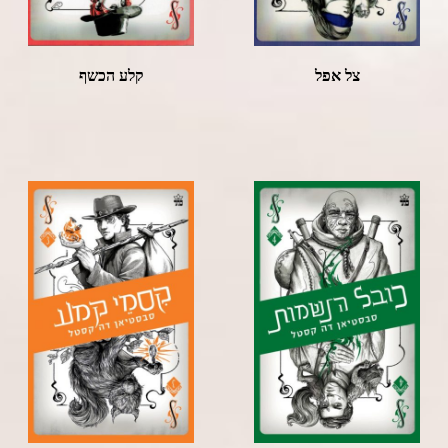
צל אפל
קלע הכשף