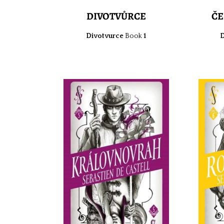
DIVOTVŮRCE
ČE
Divotvurce
Book
1
D