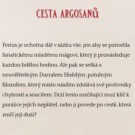
cesta argosanů
Ferius je ochotna dát v sázku vše, jen aby se pomstila
fanatickému mladému mágovi, který ji pronásleduje
každou bdělou hodinu. Ale pak se setká s
neuvěřitelným Durralem Hnědým, potulným
filozofem, který místo násilím zdolává své protivníky
chytrostí a soucitem. Drží tento rozčilující muž klíč k
porážce jejích nepřátel, nebo ji povede po cestě, která
zničí její duši?