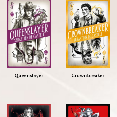
Queenslayer
Crownbreaker