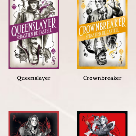
Queenslayer
Crownbreaker